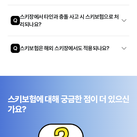
스키장에서 타인과 충돌 사고 시 스키보험으로 처
Q
리되나요?
Q
스키보험은 해외 스키장에서도 적용되나요?
스키보험에 대해 궁금한 점이 더 있으신
가요?