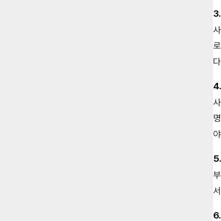
3
사
로
다
4
사
명
야
5
부
서
6