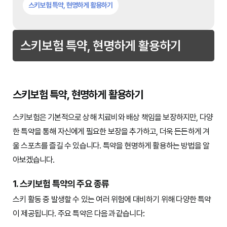
스키보험 특약, 현명하게 활용하기
스키보험 특약, 현명하게 활용하기
스키보험 특약, 현명하게 활용하기
스키보험은 기본적으로 상해 치료비와 배상 책임을 보장하지만, 다양
한 특약을 통해 자신에게 필요한 보장을 추가하고, 더욱 든든하게 겨
울 스포츠를 즐길 수 있습니다. 특약을 현명하게 활용하는 방법을 알
아보겠습니다.
1. 스키보험 특약의 주요 종류
스키 활동 중 발생할 수 있는 여러 위험에 대비하기 위해 다양한 특약
이 제공됩니다. 주요 특약은 다음과 같습니다: