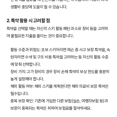
생활비 충당에 도움이 될 수 있습니다.
2. 특약 활용 시 고려할 점
특약을 선택할 때는 자신의 스키 활동 패턴과 소유 장비 등을 고려하
여 불필요한 지출을 줄이는 것이 중요합니다.
활동 수준과 위험도:
초보 스키어라면 레슨 중 사고 보장 특약을, 숙
련자라면 수색 및 구조 비용 특약을 고려하는 등 자신의 활동 수준
에 맞춰 선택합니다.
장비 가치:
고가 장비의 경우 장비 손해 특약의 보상 한도를 충분히
높게 설정해야 합니다.
해외 활동 여부:
해외 스키를 계획한다면 해외 의료비 보장 특약은
필수입니다.
중복 보장 확인:
기존에 가입한 다른 보험(실손, 여행자보험 등)과
보장이 중복되는 특약은 피하여 보험료를 절약하세요.